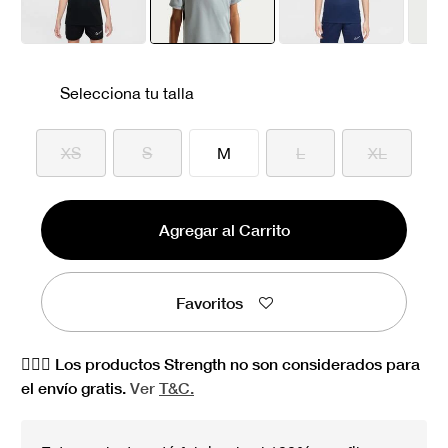
seleccionado
Selecciona tu talla
XS
S
M
L
XL
Agregar al Carrito
Favoritos
🏋🏻‍♀️ Los productos Strength no son considerados para
el envío gratis.
Ver
T&C.