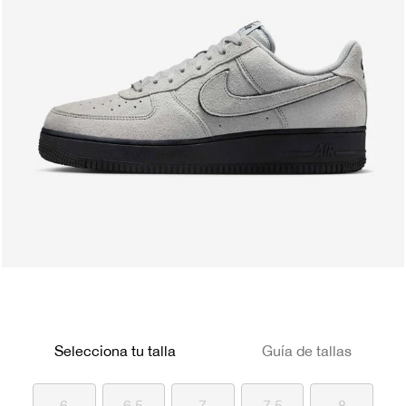
Selecciona tu talla
Guía de tallas
6
6.5
7
7.5
8