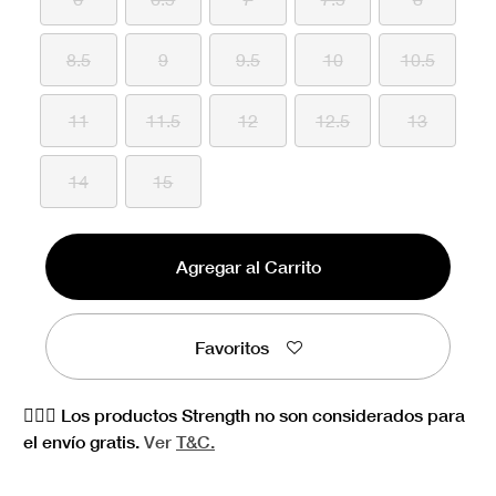
8.5
9
9.5
10
10.5
11
11.5
12
12.5
13
14
15
Agregar al Carrito
Favoritos
🏋🏻‍♀️ Los productos Strength no son considerados para
el envío gratis.
Ver
T&C.