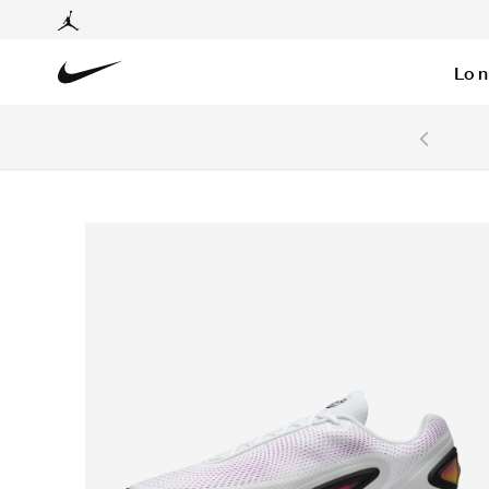
Lo 
6 cuotas sin intereses con tarjetas BCP y BBVA.
Ver T&C