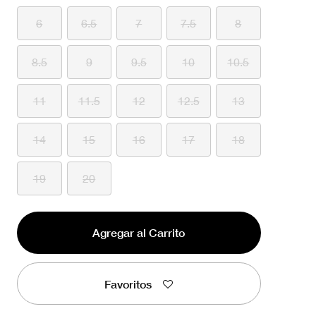
6
6.5
7
7.5
8
8.5
9
9.5
10
10.5
11
11.5
12
12.5
13
14
15
16
17
18
19
20
Agregar al Carrito
Favoritos