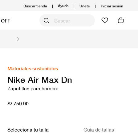
Ayuda
Buscar tienda
|
|
Únete
|
Iniciar sesión
 OFF
Obtén 20% OFF y prepárate para la media Maratón
Compra aquí.
Ver T&C
Materiales sostenibles
Nike Air Max Dn
Zapatillas para hombre
S/ 759.90
Selecciona tu talla
Guía de tallas