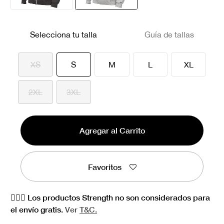
seleccionado
Selecciona tu talla
Guía de tallas
seleccionado
XS
S
M
L
XL
2XL
3XL
Agregar al Carrito
Favoritos
🏋🏻‍♀️ Los productos Strength no son considerados para
el envío gratis.
Ver
T&C.