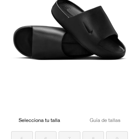
Selecciona tu talla
Guía de tallas
5
6
7
8
9