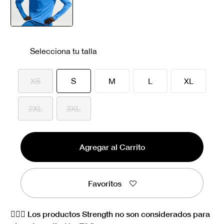
seleccionado
Selecciona tu talla
seleccionado
XS
S
M
L
XL
2XL
3XL
Agregar al Carrito
Favoritos
🏋🏻‍♀️ Los productos Strength no son considerados para