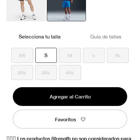
seleccionado
Selecciona tu talla
Guía de tallas
seleccionado
XS
S
M
L
XL
2XL
3XL
4XL
Agregar al Carrito
Favoritos
🏋🏻‍♀️ Los productos Strength no son considerados para