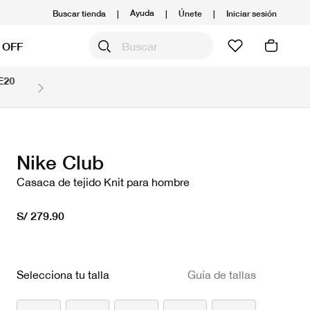
Ayuda
Buscar tienda
|
|
Únete
|
Iniciar sesión
 OFF
Hasta 6 cuotas sin intereses con tarjetas BCP 
Ver T&C
Nike Club
Casaca de tejido Knit para hombre
S/ 279.90
Selecciona tu talla
Guía de tallas