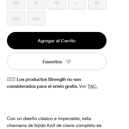
XS
S
M
L
XL
2XL
3XL
Agregar al Carrito
Favoritos
🏋🏻‍♀️ Los productos Strength no son
considerados para el envío gratis.
Ver
T&C.
Con un diseño clásico e impecable, esta
chamarra de tejido Knit de cierre completo es