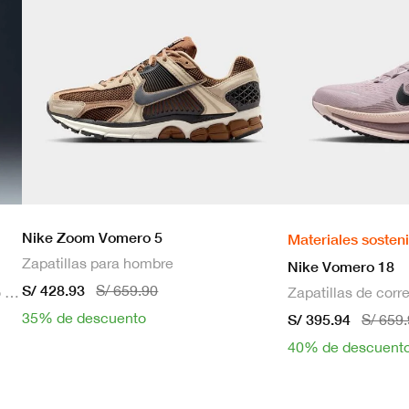
Nike Zoom Vomero 5
Materiales sosten
Zapatillas para hombre
Nike Vomero 18
S/ 428.93
S/ 659.90
Bra deportivo sin mangas con relleno de sujeción media para mujer
35% de descuento
S/ 395.94
S/ 659
40% de descuent