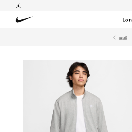
Lo 
 obtén 15% OFF con cupón BIENVENIDO15.
Regístrate aquí!