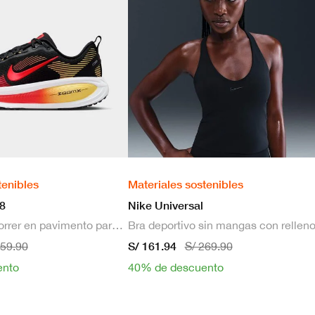
tenibles
Materiales sostenibles
8
Nike Universal
Zapatillas de correr en pavimento para hombre
S/ 161.94
659.90
S/ 269.90
ento
40% de descuento