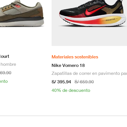
Court
Materiales sostenibles
a hombre
Nike Vomero 18
469.90
ento
S/ 395.94
S/ 659.90
40% de descuento