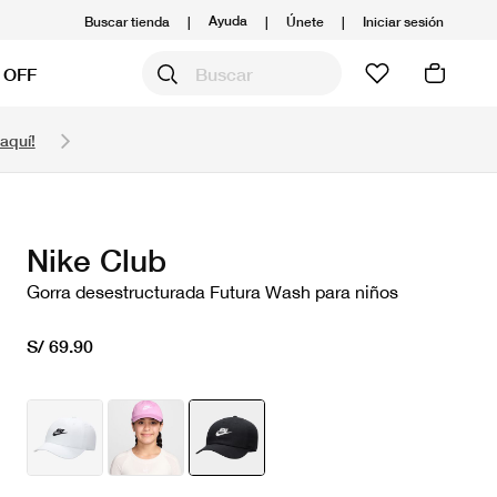
Ayuda
Buscar tienda
|
|
Únete
|
Iniciar sesión
 OFF
Obtén 20% OFF y prepárate para la media Maratón
aquí!
Compra aquí.
Ver T&C
Nike Club
Gorra desestructurada Futura Wash para niños
S/ 69.90
seleccionado