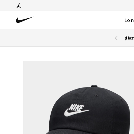
Lo 
6 cuotas sin intereses con tarjetas BCP y BBVA.
¡Haz
Ver T&C