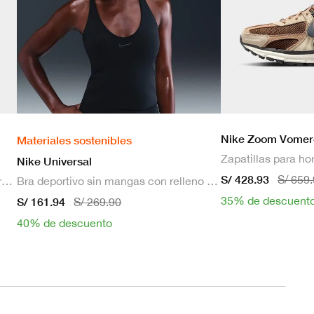
Nike Zoom Vomer
Materiales sostenibles
Zapatillas para h
Nike Universal
S/ 428.93
S/ 659
Zapatillas de correr en pavimento para hombre
Bra deportivo sin mangas con relleno de sujeción media para mujer
35% de descuent
S/ 161.94
S/ 269.90
40% de descuento