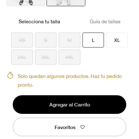
seleccionado
Selecciona tu talla
Guía de tallas
seleccionado
XS
S
M
L
XL
2XL
3XL
4XL
Solo quedan algunos productos. Haz tu pedido
pronto.
Agregar al Carrito
Favoritos