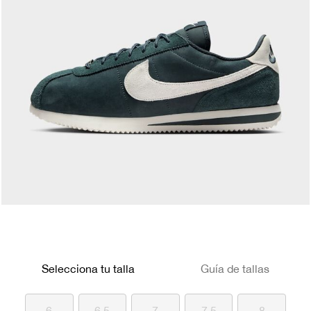
Selecciona tu talla
Guía de tallas
6
6.5
7
7.5
8