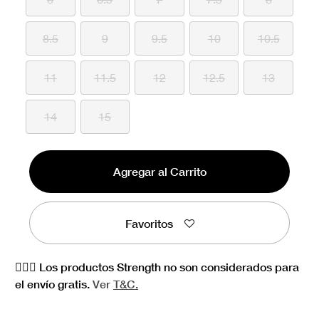
8.5
9
9.5
10
10.5
11
11.5
12
12.5
13
14
15
Agregar al Carrito
Favoritos
🏋🏻‍♀️ Los productos Strength no son considerados para
el envío gratis.
Ver
T&C.