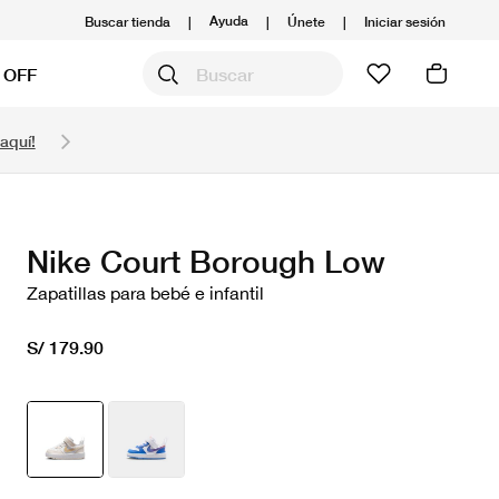
Ayuda
Buscar tienda
|
|
Únete
|
Iniciar sesión
 OFF
Obtén 20% OFF y prepárate para la media Maratón
aquí!
Compra aquí.
Ver T&C
Nike Court Borough Low
Zapatillas para bebé e infantil
S/ 179.90
seleccionado