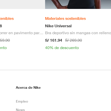
tenibles
Materiales sostenibles
8
Nike Universal
Zapatillas de correr en pavimento para hombre
S/ 161.94
659.90
S/ 269.90
ento
40% de descuento
Acerca de Nike
Empleo
News