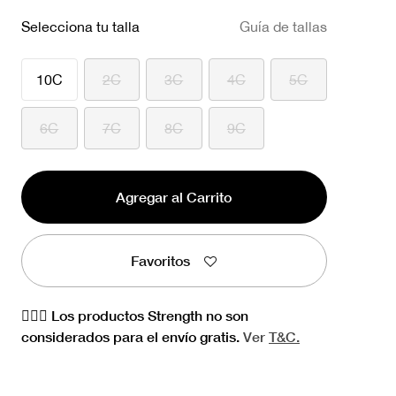
Selecciona tu talla
Guía de tallas
10C
2C
3C
4C
5C
6C
7C
8C
9C
Agregar al Carrito
Favoritos
🏋🏻‍♀️ Los productos Strength no son
considerados para el envío gratis.
Ver
T&C.