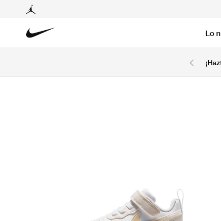
Lo 
6 cuotas sin intereses con tarjetas BCP y BBVA.
¡Haz
Ver T&C