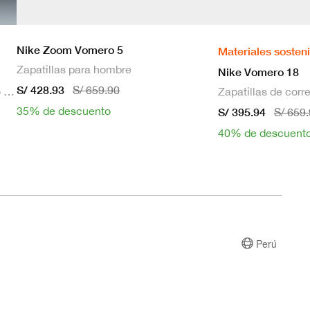
Nike Zoom Vomero 5
Materiales sosten
Zapatillas para hombre
Nike Vomero 18
S/ 428.93
S/ 659.90
Bra deportivo sin mangas con relleno de sujeción media para mujer
35% de descuento
S/ 395.94
S/ 659
40% de descuent
Perú