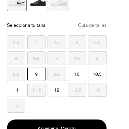
seleccionado
Selecciona tu talla
Guía de tallas
3.5
4
4.5
5
5.5
6
6.5
7
7.5
8
seleccionado
8.5
9
9.5
10
10.5
11
11.5
12
12.5
13
14
Agregar al Carrito