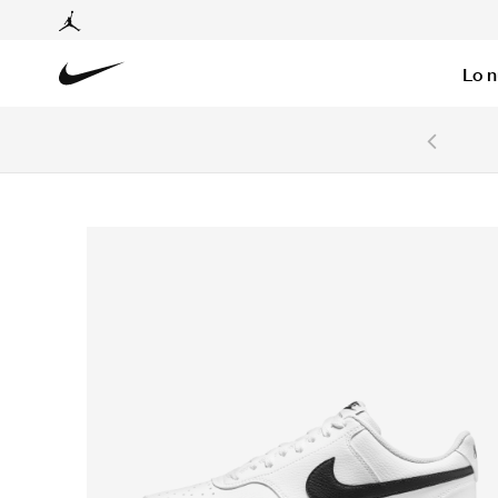
Lo 
6 cuotas sin intereses con tarjetas BCP y BBVA.
Ver T&C