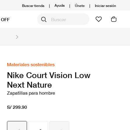
Ayuda
Buscar tienda
|
|
Únete
|
Iniciar sesión
 OFF
Obtén 20% OFF y prepárate para la media Maratón
Compra aquí.
Ver T&C
Materiales sostenibles
Nike Court Vision Low
Next Nature
Zapatillas para hombre
S/ 299.90