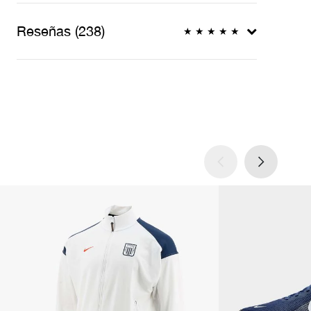
Reseñas (238)
★
★
★
★
★