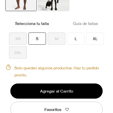
seleccionado
Selecciona tu talla
Guía de tallas
seleccionado
XS
S
M
L
XL
2XL
Solo quedan algunos productos. Haz tu pedido
pronto.
Agregar al Carrito
Favoritos