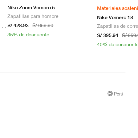
Nike Zoom Vomero 5
Materiales sosten
Zapatillas para hombre
Nike Vomero 18
S/ 428.93
S/ 659.90
Bra deportivo sin mangas con relleno de sujeción media para mujer
35% de descuento
S/ 395.94
S/ 659
40% de descuent
Perú