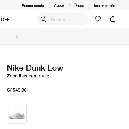
Ayuda
Buscar tienda
|
|
Únete
|
Iniciar sesión
 OFF
Obtén 20% OFF y prepárate para la media Maratón
Compra aquí.
Ver T&C
Nike Dunk Low
Zapatillas para mujer
S/ 549.90