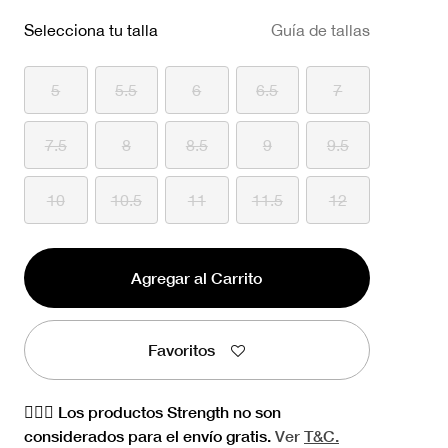
Selecciona tu talla
Guía de tallas
5
5.5
6
6.5
7
7.5
8
8.5
9
9.5
10
10.5
11
11.5
12
Agregar al Carrito
Favoritos
🏋🏻‍♀️ Los productos Strength no son
considerados para el envío gratis.
Ver
T&C.