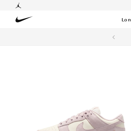
Lo 
6 cuotas sin intereses con tarjetas BCP y BBVA.
Ver T&C