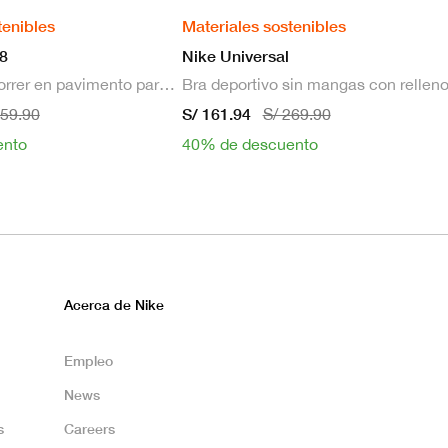
tenibles
Materiales sostenibles
8
Nike Universal
Zapatillas de correr en pavimento para hombre
S/ 161.94
659.90
S/ 269.90
ento
40% de descuento
Acerca de Nike
Empleo
News
s
Careers