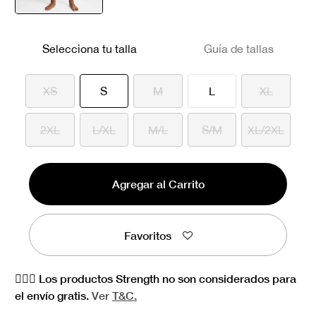
seleccionado
Selecciona tu talla
Guía de tallas
seleccionado
XS
S
M
L
XL
2XL
L/XL
M/L
S/M
XL/2XL
Agregar al Carrito
Favoritos
🏋🏻‍♀️ Los productos Strength no son considerados para
el envío gratis.
Ver
T&C.