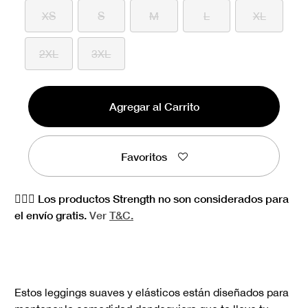
XS
S
M
L
XL
2XL
3XL
Agregar al Carrito
Favoritos
🏋🏻‍♀️ Los productos Strength no son considerados para
el envío gratis.
Ver
T&C.
Estos leggings suaves y elásticos están diseñados para