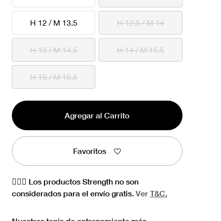
H 12 / M 13.5
H 12.5 / M 14
H 13 / M 14.5
H 14 / M 15.5
H 15 / M 16.5
Agregar al Carrito
Favoritos
🏋🏻‍♀️ Los productos Strength no son
considerados para el envío gratis.
Ver
T&C.
Nuestros tenis de entrenamiento más