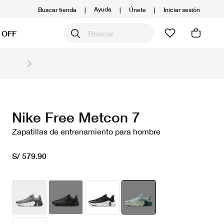
Ayuda
Buscar tienda
|
|
Únete
|
Iniciar sesión
 OFF
Obtén 20% OFF y prepárate para la media Maratón
Compra aquí.
Ver T&C
Nike Free Metcon 7
Zapatillas de entrenamiento para hombre
S/ 579.90
seleccionado