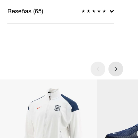
Reseñas (65)
★
★
★
★
★