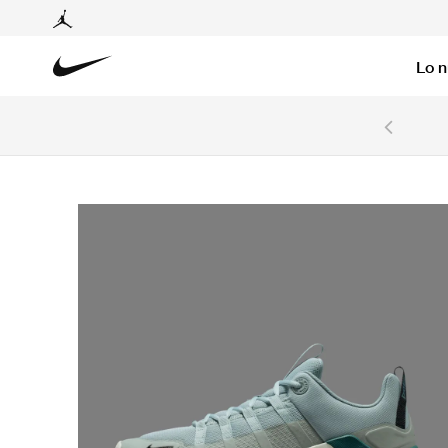
Lo 
6 cuotas sin intereses con tarjetas BCP y BBVA.
Ver T&C