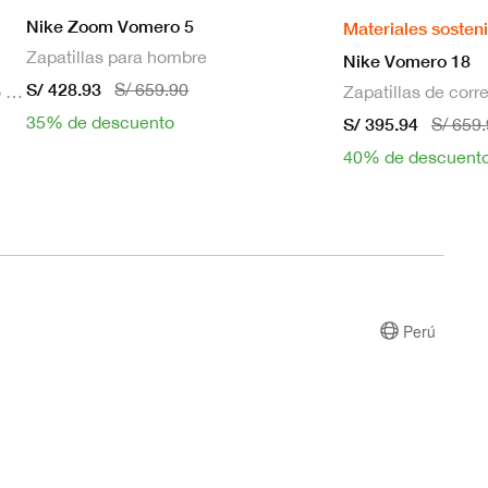
Nike Zoom Vomero 5
Materiales sosten
Zapatillas para hombre
Nike Vomero 18
S/ 428.93
S/ 659.90
Bra deportivo sin mangas con relleno de sujeción media para mujer
35% de descuento
S/ 395.94
S/ 659
40% de descuent
Perú