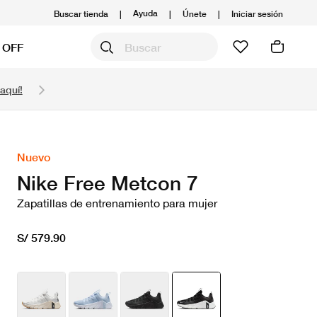
Ayuda
Buscar tienda
|
|
Únete
|
Iniciar sesión
 OFF
Obtén 20% OFF y prepárate para la media Maratón
aquí!
Compra aquí.
Ver T&C
Nuevo
Nike Free Metcon 7
Zapatillas de entrenamiento para mujer
S/ 579.90