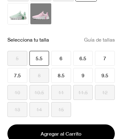
seleccionado
Selecciona tu talla
Guía de tallas
seleccionado
5
5.5
6
6.5
7
7.5
8
8.5
9
9.5
10
10.5
11
11.5
12
13
14
15
Agregar al Carrito