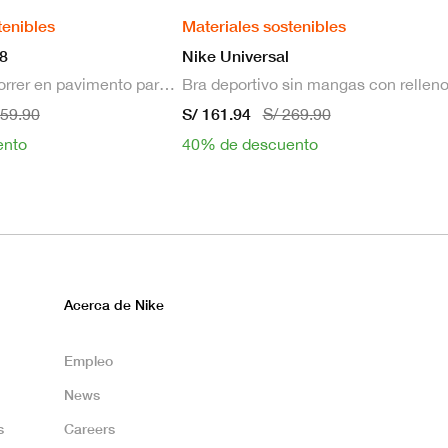
tenibles
Materiales sostenibles
8
Nike Universal
Zapatillas de correr en pavimento para hombre
S/ 161.94
659.90
S/ 269.90
ento
40% de descuento
Acerca de Nike
Empleo
News
s
Careers