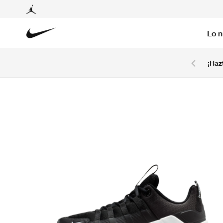
Lo 
6 cuotas sin intereses con tarjetas BCP y BBVA.
¡Haz
Ver T&C