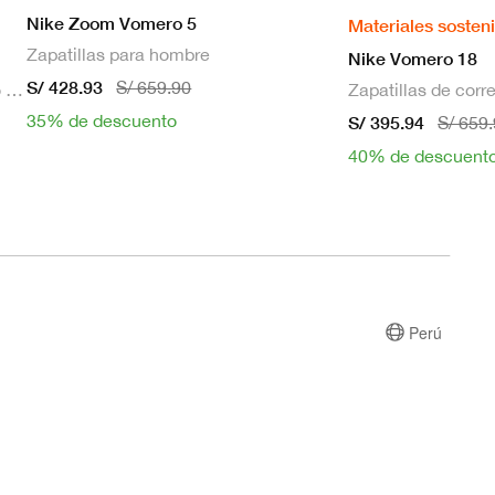
Nike Zoom Vomero 5
Materiales sosten
Zapatillas para hombre
Nike Vomero 18
S/ 428.93
S/ 659.90
Bra deportivo sin mangas con relleno de sujeción media para mujer
35% de descuento
S/ 395.94
S/ 659
40% de descuent
Perú