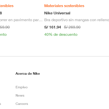
tenibles
Materiales sostenibles
8
Nike Universal
Zapatillas de correr en pavimento para hombre
S/ 161.94
659.90
S/ 269.90
ento
40% de descuento
Acerca de Nike
Empleo
News
s
Careers