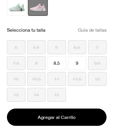
seleccionado
Selecciona tu talla
Guía de tallas
5
5.5
6
6.5
7
7.5
8
8.5
9
9.5
10
10.5
11
11.5
12
13
14
15
Agregar al Carrito