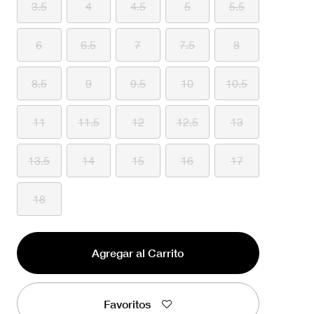
3.5
4
4.5
5
5.5
6
6.5
7
7.5
8
8.5
9
9.5
10
10.5
11
11.5
12
12.5
13
13.5
14
15
16
17
18
Agregar al Carrito
Favoritos