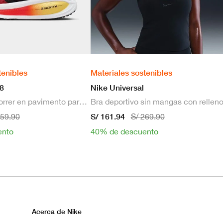
tenibles
Materiales sostenibles
8
Nike Universal
Zapatillas de correr en pavimento para hombre
S/ 161.94
659.90
S/ 269.90
ento
40% de descuento
Acerca de Nike