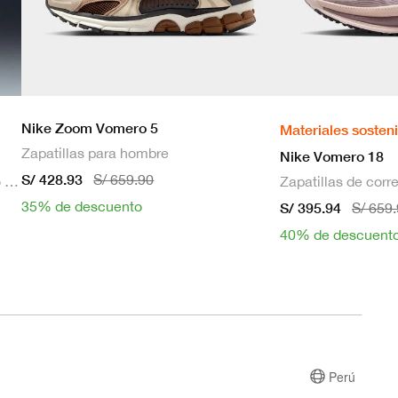
Nike Zoom Vomero 5
Materiales sosten
Zapatillas para hombre
Nike Vomero 18
S/ 428.93
S/ 659.90
Bra deportivo sin mangas con relleno de sujeción media para mujer
35% de descuento
S/ 395.94
S/ 659
40% de descuent
Perú