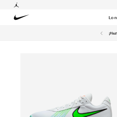
Lo 
6 cuotas sin intereses con tarjetas BCP y BBVA.
¡Haz
Ver T&C