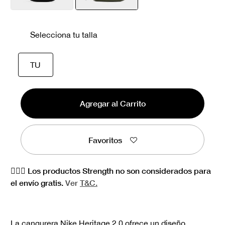
seleccionado
Selecciona tu talla
seleccionado
TU
Agregar al Carrito
Favoritos
🏋🏻‍♀️ Los productos Strength no son considerados para
el envío gratis.
Ver
T&C.
La cangurera Nike Heritage 2.0 ofrece un diseño