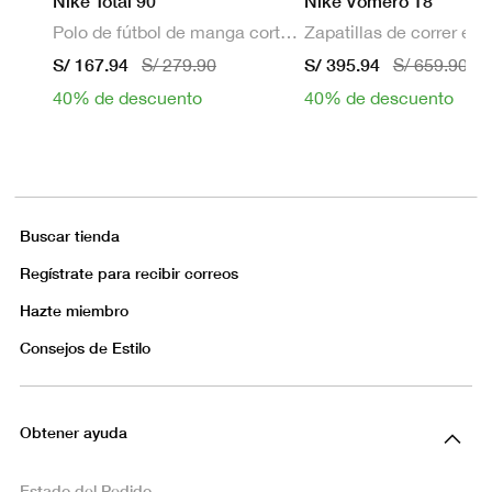
Nike Total 90
Nike Vomero 18
Polo de fútbol de manga corta Dri-FIT para hombre
S/ 167.94
S/ 395.94
S/ 279.90
S/ 659.90
40% de descuento
40% de descuento
Buscar tienda
Regístrate para recibir correos
Hazte miembro
Consejos de Estilo
Obtener ayuda
Estado del Pedido