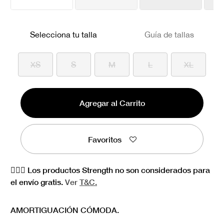
Selecciona tu talla
Guía de tallas
XS
S
M
L
XL
Agregar al Carrito
Favoritos
🏋🏻‍♀️ Los productos Strength no son considerados para
el envío gratis.
Ver
T&C.
AMORTIGUACIÓN CÓMODA.