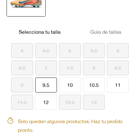
seleccionado
Selecciona tu talla
Guía de tallas
4
4.5
5
5.5
6
6.5
7
7.5
8
8.5
seleccionado
9
9.5
10
10.5
11
11.5
12
12.5
13
Solo quedan algunos productos. Haz tu pedido
pronto.