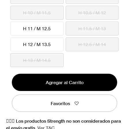
H 10 / M 11.5
H 10.5 / M 12
H 11 / M 12.5
H 11.5 / M 13
H 12 / M 13.5
H 12.5 / M 14
H 13 / M 14.5
Agregar al Carrito
Favoritos
🏋🏻‍♀️ Los productos Strength no son considerados para
el envío gratis.
Ver
T&C.