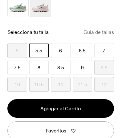
Selecciona tu talla
Guía de tallas
seleccionado
5
5.5
6
6.5
7
7.5
8
8.5
9
9.5
10
10.5
11
11.5
12
Agregar al Carrito
Favoritos