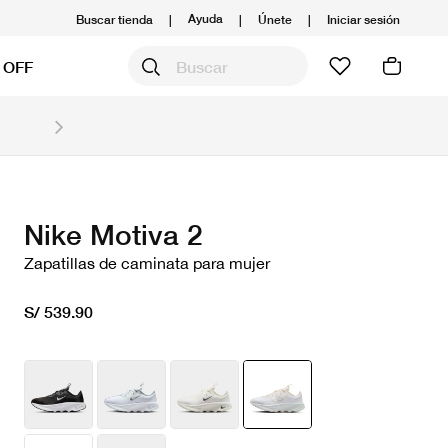
Ayuda
Buscar tienda
|
|
Únete
|
Iniciar sesión
 OFF
Obtén 20% OFF y prepárate para la media Maratón
Compra aquí.
Ver T&C
Nike Motiva 2
Zapatillas de caminata para mujer
S/ 539.90
seleccionado