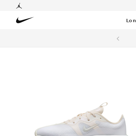
Lo 
6 cuotas sin intereses con tarjetas BCP y BBVA.
Ver T&C