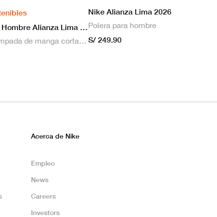
Nike Alianza Lima 2026
tenibles
Polera para hombre
Nike Camiseta Hombre Alianza Lima 2026 Local
S/ 249.90
Camiseta estampada de manga corta masculina Nike Dri-FIT de Alianza Lima Stadium para hombre
Acerca de Nike
Empleo
News
s
Careers
Investors