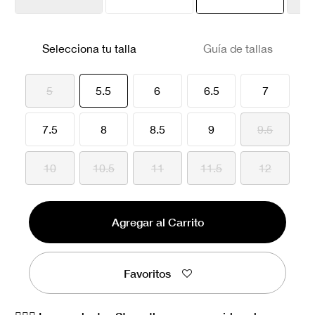
seleccionado
Selecciona tu talla
Guía de tallas
seleccionado
5
5.5
6
6.5
7
7.5
8
8.5
9
9.5
10
10.5
11
11.5
12
Agregar al Carrito
Favoritos