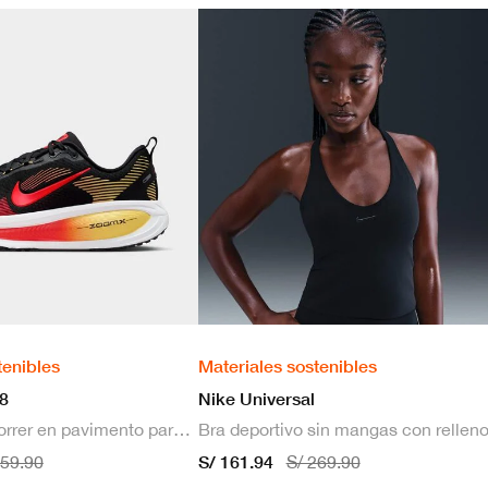
tenibles
Materiales sostenibles
8
Nike Universal
Zapatillas de correr en pavimento para hombre
S/ 161.94
659.90
S/ 269.90