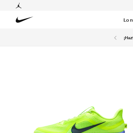
Lo 
6 cuotas sin intereses con tarjetas BCP y BBVA.
¡Haz
Ver T&C