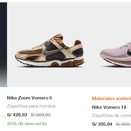
Nike Zoom Vomero 5
Materiales sosten
Zapatillas para hombre
Nike Vomero 18
S/ 428.93
S/ 659.90
Bra deportivo sin mangas con relleno de sujeción media para mujer
35% de descuento
S/ 395.94
S/ 659