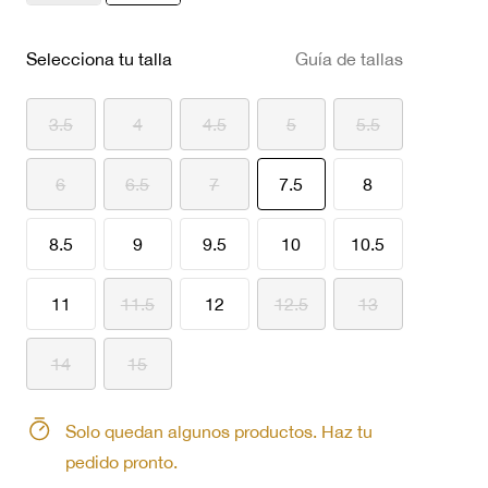
seleccionado
Selecciona tu talla
Guía de tallas
3.5
4
4.5
5
5.5
seleccionado
6
6.5
7
7.5
8
8.5
9
9.5
10
10.5
11
11.5
12
12.5
13
14
15
Solo quedan algunos productos. Haz tu
pedido pronto.