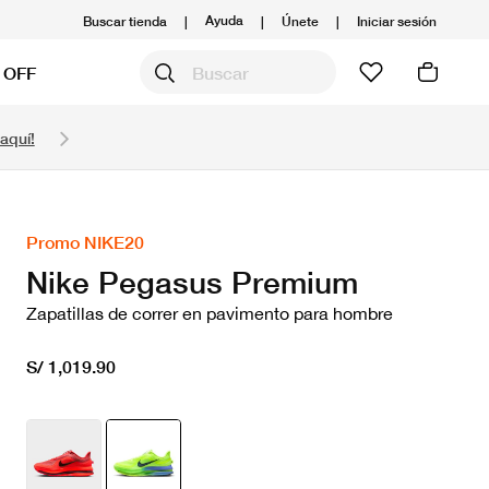
Ayuda
Buscar tienda
|
|
Únete
|
Iniciar sesión
 OFF
Obtén 20% OFF y prepárate para la media Maratón
aquí!
Compra aquí.
Ver T&C
Promo NIKE20
Nike Pegasus Premium
Zapatillas de correr en pavimento para hombre
S/ 1,019.90