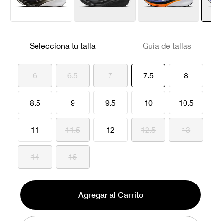
Selecciona tu talla
Guía de tallas
seleccionado
6
6.5
7
7.5
8
8.5
9
9.5
10
10.5
11
11.5
12
12.5
13
14
15
Agregar al Carrito