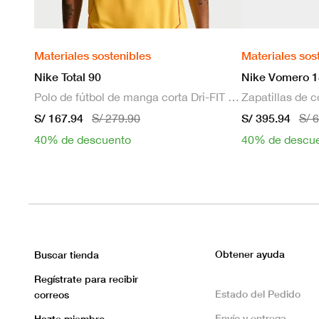
Materiales sostenibles
Materiales sos
Nike Total 90
Nike Vomero 1
Polo de fútbol de manga corta Dri-FIT para hombre
S/ 167.94
S/ 395.94
S/ 279.90
S/ 
40% de descuento
40% de descu
Obtener ayuda
Buscar tienda
Regístrate para recibir
Estado del Pedido
correos
Envío y entrega
Hazte miembro