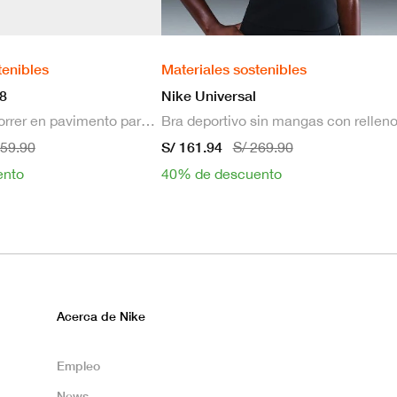
tenibles
Materiales sostenibles
8
Nike Universal
Zapatillas de correr en pavimento para hombre
S/ 161.94
659.90
S/ 269.90
ento
40% de descuento
Acerca de Nike
Empleo
News