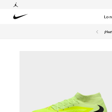
Lo 
6 cuotas sin intereses con tarjetas BCP y BBVA.
¡Haz
Ver T&C