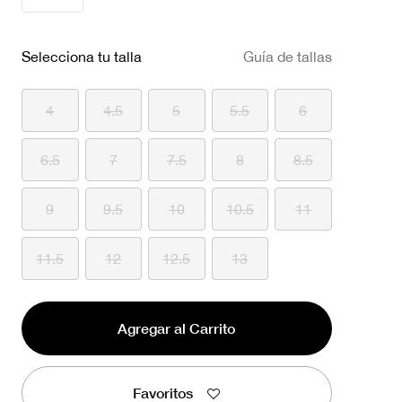
Selecciona tu talla
Guía de tallas
4
4.5
5
5.5
6
6.5
7
7.5
8
8.5
9
9.5
10
10.5
11
11.5
12
12.5
13
Agregar al Carrito
Favoritos