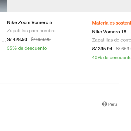
Nike Zoom Vomero 5
Materiales sosten
Zapatillas para hombre
Nike Vomero 18
S/ 428.93
S/ 659.90
Bra deportivo sin mangas con relleno de sujeción media para mujer
35% de descuento
S/ 395.94
S/ 659
40% de descuent
Perú