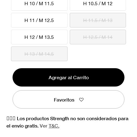
H 10 / M 11.5
H 10.5 / M 12
H 11 / M 12.5
H 11.5 / M 13
H 12 / M 13.5
H 12.5 / M 14
H 13 / M 14.5
Agregar al Carrito
Favoritos
🏋🏻‍♀️ Los productos Strength no son considerados para
el envío gratis.
Ver
T&C.