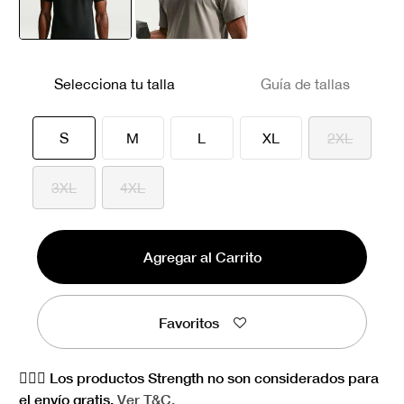
seleccionado
Selecciona tu talla
Guía de tallas
seleccionado
S
M
L
XL
2XL
3XL
4XL
Agregar al Carrito
Favoritos
🏋🏻‍♀️ Los productos Strength no son considerados para
el envío gratis.
Ver
T&C.