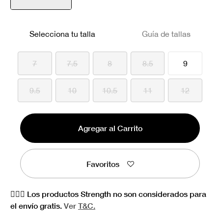
seleccionado
Selecciona tu talla
Guía de tallas
7
7.5
8
8.5
9
9.5
10
10.5
11
12
Agregar al Carrito
Favoritos
🏋🏻‍♀️ Los productos Strength no son considerados para
el envío gratis.
Ver
T&C.