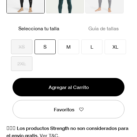
seleccionado
Selecciona tu talla
Guía de tallas
seleccionado
XS
S
M
L
XL
2XL
Agregar al Carrito
Favoritos
🏋🏻‍♀️ Los productos Strength no son considerados para
el envío gratis.
Ver
T&C.