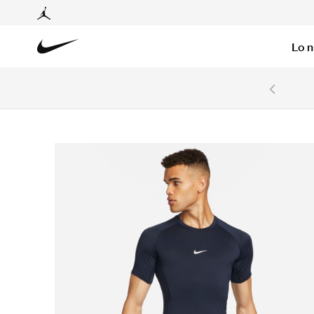
Lo 
6 cuotas sin intereses con tarjetas BCP y BBVA.
Ver T&C