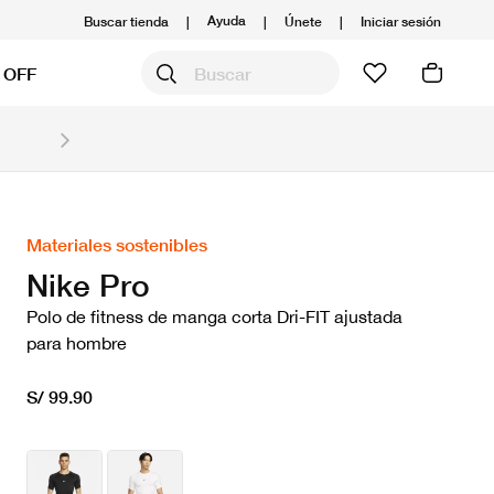
Ayuda
Buscar tienda
|
|
Únete
|
Iniciar sesión
 OFF
Obtén 20% OFF y prepárate para la media Maratón
Compra aquí.
Ver T&C
Materiales sostenibles
Nike Pro
Polo de fitness de manga corta Dri-FIT ajustada
para hombre
S/ 99.90