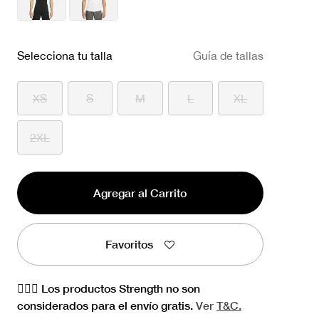
Selecciona tu talla
Guía de tallas
XS
S
M
L
XL
2XL
Agregar al Carrito
Favoritos
🏋🏻‍♀️ Los productos Strength no son
considerados para el envío gratis.
Ver
T&C.