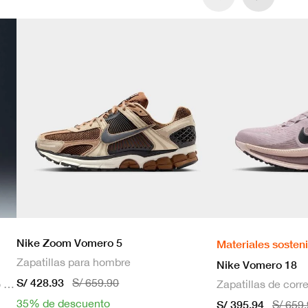
Nike Zoom Vomero 5
Materiales sosten
Zapatillas para hombre
Nike Vomero 18
S/ 428.93
S/ 659.90
Bra deportivo sin mangas con relleno de sujeción media para mujer
35% de descuento
S/ 395.94
S/ 659