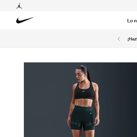
Lo 
6 cuotas sin intereses con tarjetas BCP y BBVA.
¡Haz
Ver T&C