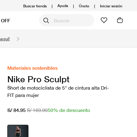
Ayuda
Buscar tienda
|
|
Únete
|
Iniciar sesión
 OFF
Obtén 20% OFF y prepárate para la media Maratón
aquí!
Compra aquí.
Ver T&C
Materiales sostenibles
Nike Pro Sculpt
Short de motociclista de 5" de cintura alta Dri-
FIT para mujer
50% de descuento
S/ 84.95
S/ 169.90