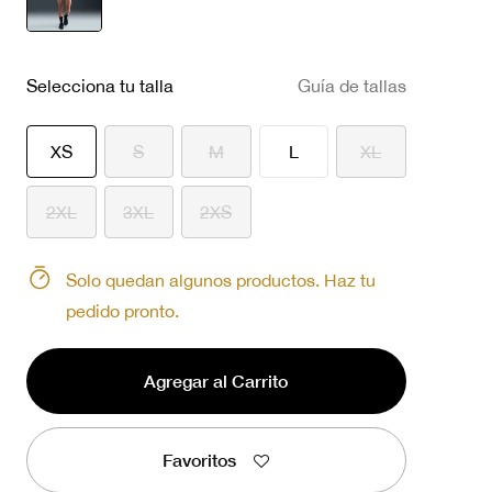
seleccionado
Selecciona tu talla
Guía de tallas
seleccionado
XS
S
M
L
XL
2XL
3XL
2XS
Solo quedan algunos productos. Haz tu
pedido pronto.
Agregar al Carrito
Favoritos