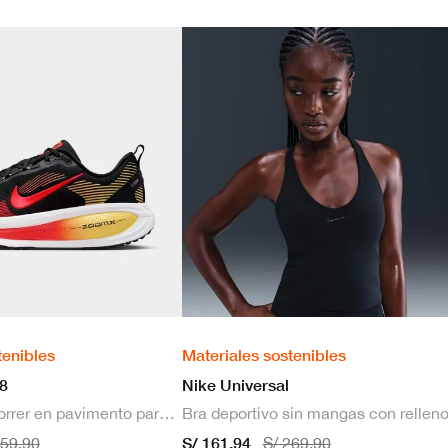
tenibles
Materiales sostenibles
8
Nike Universal
Zapatillas de correr en pavimento para hombre
S/ 161.94
659.90
S/ 269.90