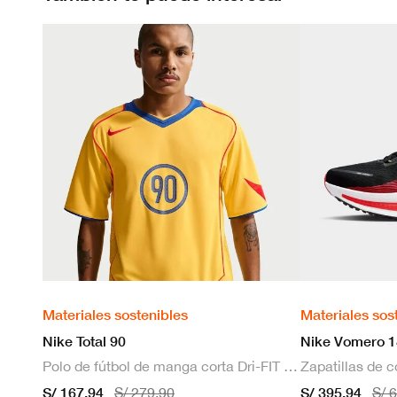
Materiales sostenibles
Materiales sos
Nike Total 90
Nike Vomero 1
Polo de fútbol de manga corta Dri-FIT para hombre
S/ 167.94
S/ 395.94
S/ 279.90
S/ 