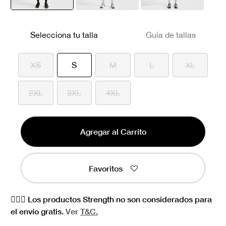
seleccionado
Selecciona tu talla
Guía de tallas
seleccionado
XS
S
M
L
XL
2XL
3XL
4XL
Agregar al Carrito
Favoritos
🏋🏻‍♀️ Los productos Strength no son considerados para
el envío gratis.
Ver
T&C.