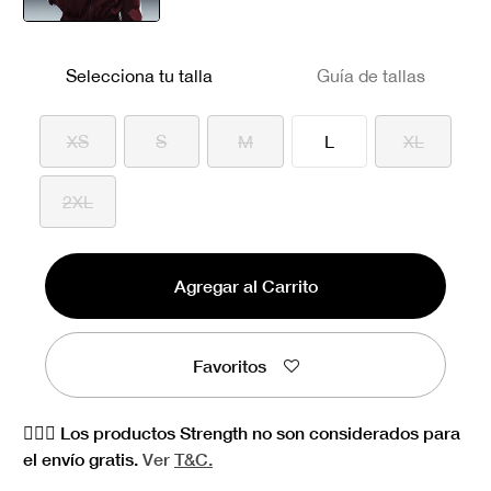
seleccionado
Selecciona tu talla
Guía de tallas
XS
S
M
L
XL
2XL
Agregar al Carrito
Favoritos
🏋🏻‍♀️ Los productos Strength no son considerados para
el envío gratis.
Ver
T&C.