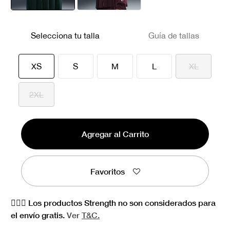
seleccionado
Selecciona tu talla
Guía de tallas
seleccionado
XS
S
M
L
XL
2XL
Agregar al Carrito
Favoritos
🏋🏻‍♀️ Los productos Strength no son considerados para
el envío gratis.
Ver
T&C.