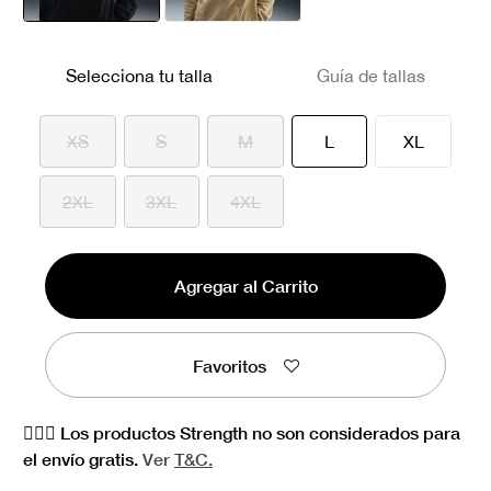
seleccionado
Selecciona tu talla
Guía de tallas
seleccionado
XS
S
M
L
XL
2XL
3XL
4XL
Agregar al Carrito
Favoritos
🏋🏻‍♀️ Los productos Strength no son considerados para
el envío gratis.
Ver
T&C.