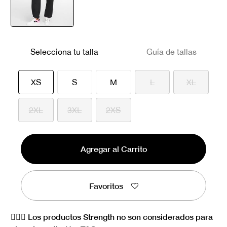
seleccionado
Selecciona tu talla
Guía de tallas
seleccionado
XS
S
M
L
XL
2XL
3XL
2XS
Agregar al Carrito
Favoritos
🏋🏻‍♀️ Los productos Strength no son considerados para