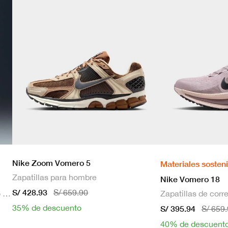
Nike Zoom Vomero 5
Materiales sosten
Zapatillas para hombre
Nike Vomero 18
S/ 428.93
S/ 659.90
Bra deportivo sin mangas con relleno de sujeción media para mujer
35% de descuento
S/ 395.94
S/ 659
40% de descuent