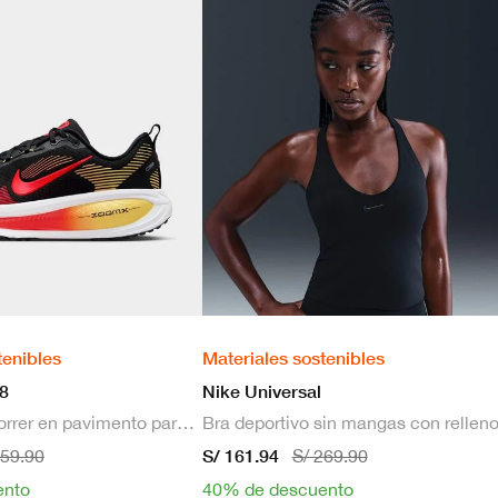
tenibles
Materiales sostenibles
8
Nike Universal
Zapatillas de correr en pavimento para hombre
S/ 161.94
659.90
S/ 269.90
ento
40% de descuento