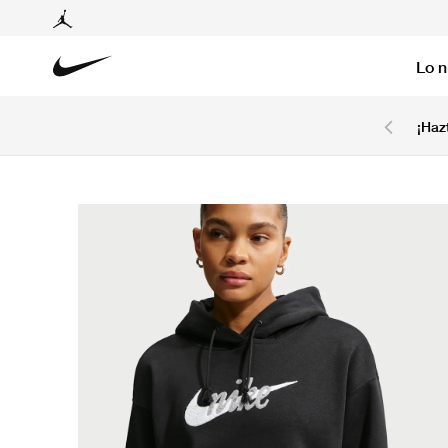
Lo 
6 cuotas sin intereses con tarjetas BCP y BBVA.
¡Haz
Ver T&C