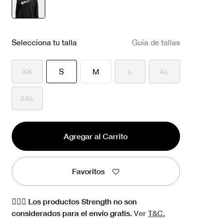
seleccionado
Selecciona tu talla
Guía de tallas
seleccionado
XS
S
M
L
XL
2XL
Agregar al Carrito
Favoritos
🏋🏻‍♀️ Los productos Strength no son
considerados para el envío gratis.
Ver
T&C.