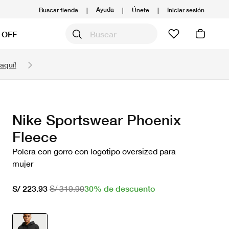
Ayuda
Buscar tienda
|
|
Únete
|
Iniciar sesión
 OFF
Obtén 20% OFF y prepárate para la media Maratón
aquí!
Compra aquí.
Ver T&C
Nike Sportswear Phoenix
Fleece
Polera con gorro con logotipo oversized para
mujer
30% de descuento
S/ 223.93
S/ 319.90