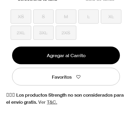
XS
S
M
L
XL
2XL
3XL
2XS
Agregar al Carrito
Favoritos
🏋🏻‍♀️ Los productos Strength no son considerados para
el envío gratis.
Ver
T&C.