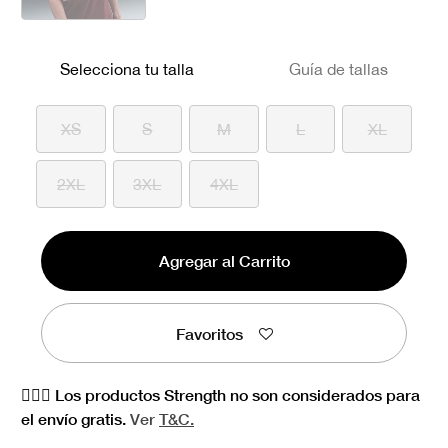
seleccionado
Selecciona tu talla
Guía de tallas
XS
S
M
L
XL
2XL
3XL
4XL
Agregar al Carrito
Favoritos
🏋🏻‍♀️ Los productos Strength no son considerados para
el envío gratis.
Ver
T&C.