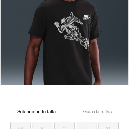
Selecciona tu talla
Guía de tallas
XS
S
M
L
XL