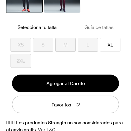
seleccionado
Selecciona tu talla
Guía de tallas
XS
S
M
L
XL
2XL
Agregar al Carrito
Favoritos
🏋🏻‍♀️ Los productos Strength no son considerados para
el envío gratis.
Ver
T&C.