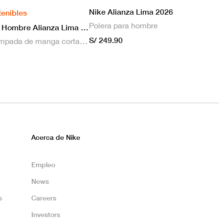
Nike Alianza Lima 2026
tenibles
Polera para hombre
Nike Camiseta Hombre Alianza Lima 2026 Local
S/ 249.90
Camiseta estampada de manga corta masculina Nike Dri-FIT de Alianza Lima Stadium para hombre
Acerca de Nike
Empleo
News
s
Careers
Investors