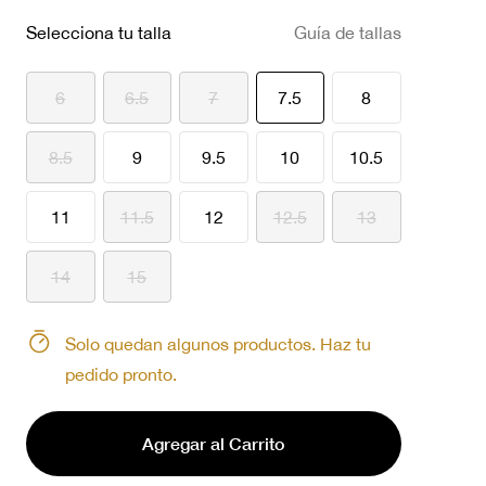
Selecciona tu talla
Guía de tallas
seleccionado
6
6.5
7
7.5
8
8.5
9
9.5
10
10.5
11
11.5
12
12.5
13
14
15
Solo quedan algunos productos. Haz tu
pedido pronto.
Agregar al Carrito