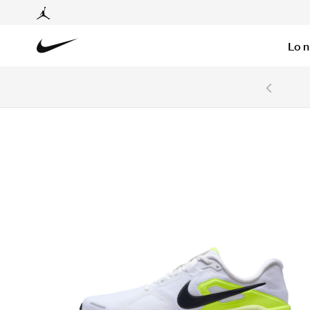
Lo 
6 cuotas sin intereses con tarjetas BCP y BBVA.
Ver T&C