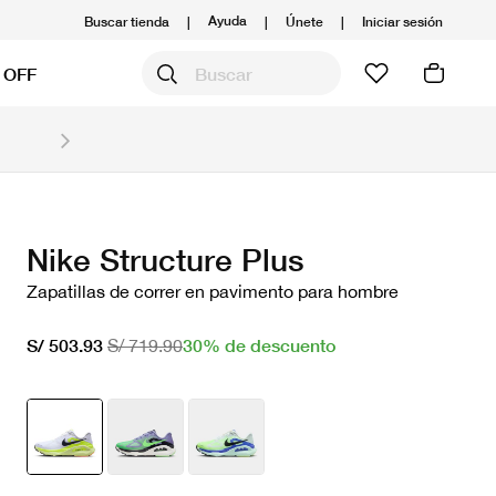
Ayuda
Buscar tienda
|
|
Únete
|
Iniciar sesión
 OFF
Obtén 20% OFF y prepárate para la media Maratón
Compra aquí.
Ver T&C
Nike Structure Plus
Zapatillas de correr en pavimento para hombre
30% de descuento
S/ 503.93
S/ 719.90
seleccionado