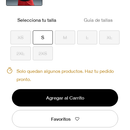
seleccionado
Selecciona tu talla
Guía de tallas
seleccionado
XS
S
M
L
XL
2XL
2XS
Solo quedan algunos productos. Haz tu pedido
pronto.
Agregar al Carrito
Favoritos