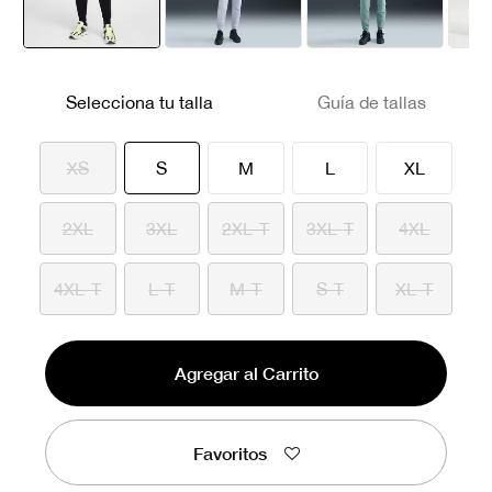
seleccionado
Selecciona tu talla
Guía de tallas
seleccionado
XS
S
M
L
XL
2XL
3XL
2XL-T
3XL-T
4XL
4XL-T
L-T
M-T
S-T
XL-T
Agregar al Carrito
Favoritos